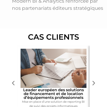
Modern BI & Analytics renforcée par
nos partenariats éditeurs stratégiques
CAS CLIENTS
Leader européen des solutions
de financement et de location
d’équipements professionnels
Accompag
Mise en place d’une solution de reporting BI
mod
de suivi des projets informatiques