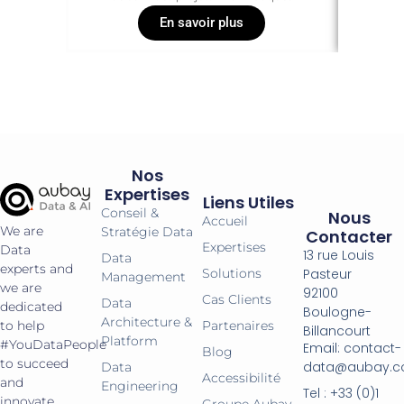
En savoir plus
Nos
Expertises
Liens Utiles
Conseil &
Nous
Accueil
We are
Stratégie Data
Contacter
Expertises
Data
13 rue Louis
Data
experts and
Pasteur
Solutions
Management
we are
92100
Cas Clients
Data
dedicated
Boulogne-
Architecture &
Partenaires
to help
Billancourt
Platform
#YouDataPeople
Email: contact-
Blog
to succeed
data@aubay.
Data
Accessibilité
and
Engineering
Tel : +33 (0)1
innovate
Groupe Aubay