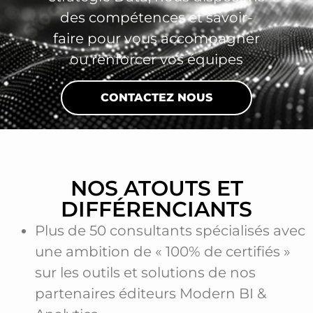
des compétences et savoir-
faire pour vous accompagner
ou renforcer vos équipes
CONTACTEZ NOUS
NOS ATOUTS ET
DIFFÉRENCIANTS
Plus de 50 consultants spécialisés avec
une ambition de « 100% de certifiés »
sur les outils et solutions de nos
partenaires éditeurs Modern BI &